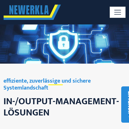
effiziente, zuverlässige und sichere
Systemlandschaft
+ K
IN-/OUTPUT-MANAGEMENT-
LÖSUNGEN