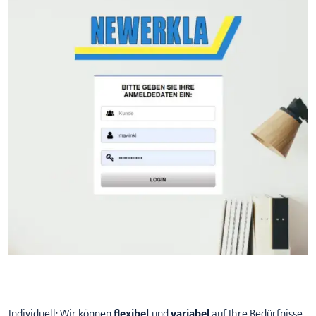
Previous
Next
Individuell: Wir können
flexibel
und
variabel
auf Ihre Bedürfnisse