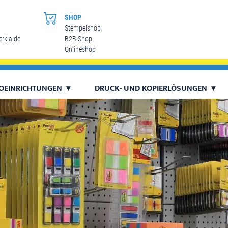
SHOP
Stempelshop
rkla.de
B2B Shop
Onlineshop
OEINRICHTUNGEN
DRUCK- UND KOPIERLÖSUNGEN