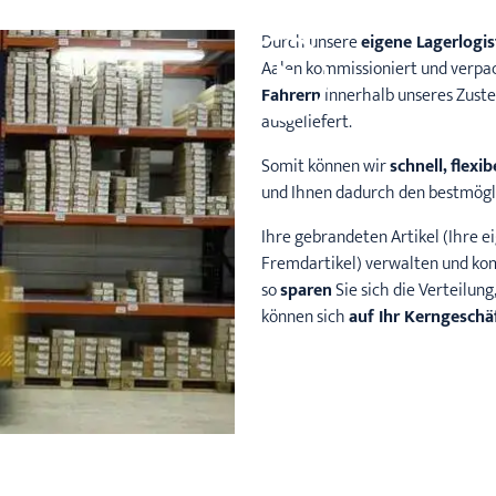
Durch unsere
eigene Lagerlogis
Aalen kommissioniert und verpac
Fahrern
innerhalb unseres Zuste
ausgeliefert.
Somit können wir
schnell, flexi
und Ihnen dadurch den bestmögli
Ihre gebrandeten Artikel (Ihre 
Fremdartikel) verwalten und kom
so
sparen
Sie sich die Verteilun
können sich
auf Ihr Kerngeschä
Next